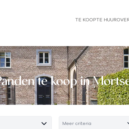
TE KOOP
TE HUUR
OVER
Panden te koop in Mortse
Meer criteria