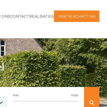
 ONS
CONTACT
REALISATIES
GRATIS SCHATTING
l
min
max