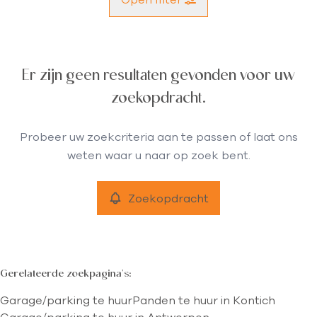
Gemeente
Er zijn geen resultaten gevonden voor uw
Kontich (2550)
Remove
zoekopdracht.
Type
Probeer uw zoekcriteria aan te passen of laat ons
Garage/parking
weten waar u naar op zoek bent.
Remove
Zoekopdracht
Meer criteria
min
max
Gerelateerde zoekpagina's
:
Garage/parking te huur
Panden te huur in Kontich