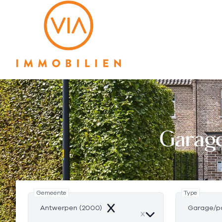
Ga naar hoofdinhoud
Garage
Gemeente
Type
Antwerpen (2000)
Garage/p
Remove