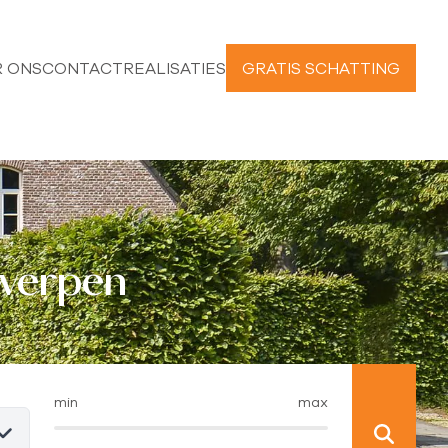
 ONS
CONTACT
REALISATIES
GRATIS SCHATTING
twerpen
min
max