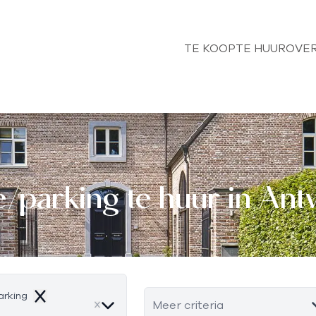
TE KOOP
TE HUUR
OVER
/parking te huur in An
arking
Remove
Meer criteria