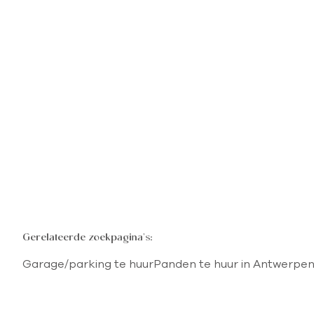
TE HUUR
ANTWERPEN
Overdekte staanplaats
€ 110 / maand
Gerelateerde zoekpagina's
:
Garage/parking te huur
Panden te huur in Antwerpe