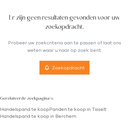
Gemeente
Er zijn geen resultaten gevonden voor uw
Tisselt (2830)
Remove
zoekopdracht.
Type
Probeer uw zoekcriteria aan te passen of laat ons
Handelspand
weten waar u naar op zoek bent.
Remove
Zoekopdracht
Meer criteria
min
max
Gerelateerde zoekpagina's
:
Handelspand te koop
Panden te koop in Tisselt
Handelspand te koop in Berchem