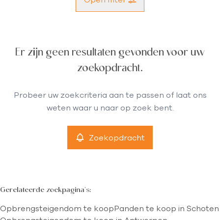
Gemeente
Er zijn geen resultaten gevonden voor uw
Schoten (2900)
Remove
zoekopdracht.
Type
Probeer uw zoekcriteria aan te passen of laat ons
Opbrengsteigendom
weten waar u naar op zoek bent.
Remove
Zoekopdracht
Meer criteria
min
max
Gerelateerde zoekpagina's
:
Opbrengsteigendom te koop
Panden te koop in Schoten