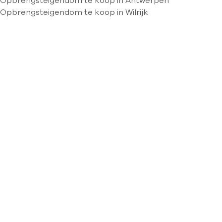
Opbrengsteigendom te koop in Antwerpen
Opbrengsteigendom te koop in Wilrijk
Kaartweergave
Zoekopdracht
Sorteer op