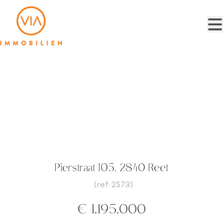
Ga naar hoofdinhoud
villa met burelen en opslagruimte-
vernieuwde staat
Pierstraat 105, 2840 Reet
(ref.
2573
)
€ 1.195.000