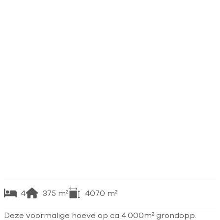
4
375
m²
4070
m²
Deze voormalige hoeve op ca 4.000m² grondopp.