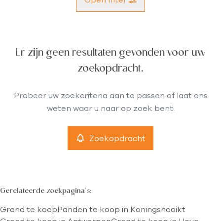
Gemeente
Er zijn geen resultaten gevonden voor uw
Koningshooikt (2500)
Remove
zoekopdracht.
Type
Probeer uw zoekcriteria aan te passen of laat ons
Grond
weten waar u naar op zoek bent.
Remove
Zoekopdracht
Meer criteria
min
max
Gerelateerde zoekpagina's
:
Grond te koop
Panden te koop in Koningshooikt