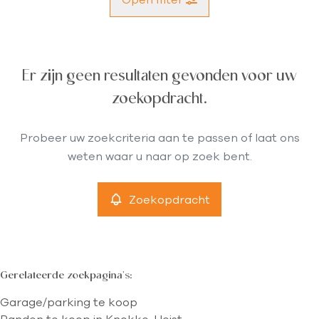
Gemeente
Er zijn geen resultaten gevonden voor uw
Knokke-Heist (8300)
Remove
zoekopdracht.
Type
Probeer uw zoekcriteria aan te passen of laat ons
Garage/parking
weten waar u naar op zoek bent.
Remove
Zoekopdracht
Meer criteria
min
max
Gerelateerde zoekpagina's
:
Garage/parking te koop