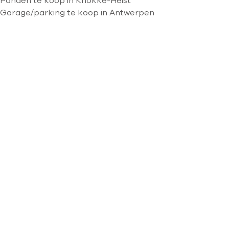
Panden te koop in Knokke-Heist
Garage/parking te koop in Antwerpen
Kaartweergave
Zoekopdracht
Sorteer op