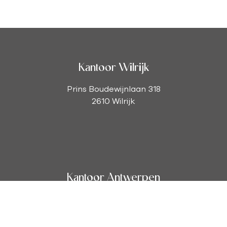
Kantoor Wilrijk
Prins Boudewijnlaan 318
2610 Wilrijk
Kantoor Antwerpen
Leopoldstraat 27
2000 Antwerpen
03 344 70 10
-
info@viaimmobilien.be