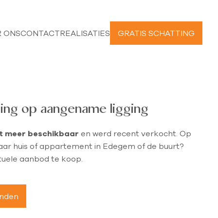
 ONS
CONTACT
REALISATIES
GRATIS SCHATTING
ing op aangename ligging
et meer beschikbaar
en werd recent verkocht. Op
aar huis of appartement in Edegem of de buurt?
tuele aanbod te koop.
anden