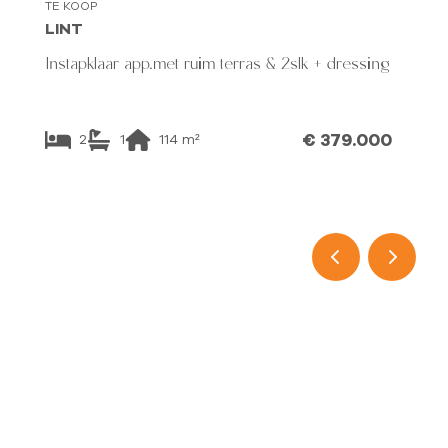
TE KOOP
LINT
Instapklaar app.met ruim terras & 2slk + dressing
€ 379.000
2
1
114
m²