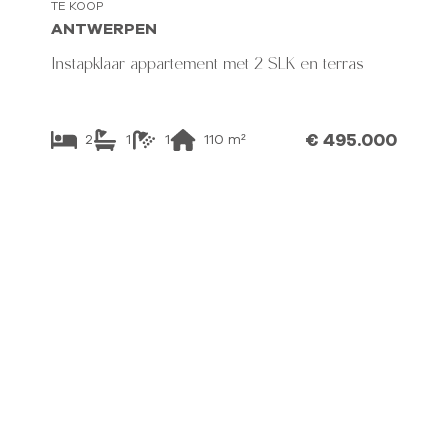
TE KOOP
ANTWERPEN
Instapklaar appartement met 2 SLK en terras
€ 495.000
2
1
1
110
m²