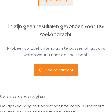
Gemeente
Er zijn geen resultaten gevonden voor uw
Boechout (2530)
Remove
zoekopdracht.
Type
Probeer uw zoekcriteria aan te passen of laat ons
Garage/parking
weten waar u naar op zoek bent.
Remove
Zoekopdracht
Meer criteria
min
max
Gerelateerde zoekpagina's
:
Garage/parking te koop
Panden te koop in Boechout