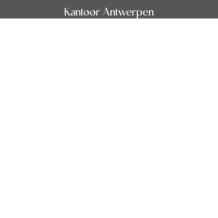
Kantoor Antwerpen
Leopoldstraat 27
2000 Antwerpen
03 344 70 10
-
info@viaimmobilien.be
Thibault Cloetens 0495 38 51 91 – Ivan Charon 0475 52 97
01 – Paul Voerman 0489 03 40 00
© Omnicasa Software Solutions
-
Disclaimer
-
Privacy
statement
-
Cookie policy
-
Cookie settings