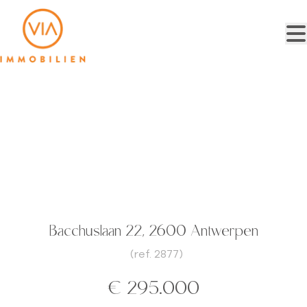
Ga naar hoofdinhoud
Bouwgrond voor ééngezinswoning of
opbrengsteigendom
Bacchuslaan 22, 2600 Antwerpen
(ref.
2877
)
€ 295.000