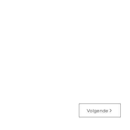
TE HUUR
EDEGEM
Nieuwbouwapp. + P + terrassen
2
89
m²
Volgende