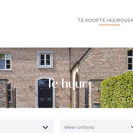
TE KOOP
TE HUUR
OVER
Te huur
Meer criteria