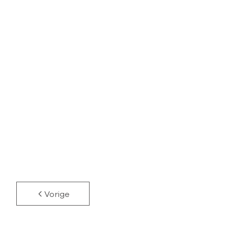
TE HUUR
ANTWERPEN
Prachtig Handelspand in het Historisch Centrum
340
m²
480
m²
Vorige