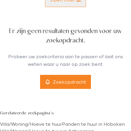
Gemeente
Er zijn geen resultaten gevonden voor uw
Hoboken (2660)
Remove
zoekopdracht.
Type
Probeer uw zoekcriteria aan te passen of laat ons
Villa/Woning/Hoeve
weten waar u naar op zoek bent.
Remove
Zoekopdracht
Meer criteria
min
max
Gerelateerde zoekpagina's
:
Villa/Woning/Hoeve te huur
Panden te huur in Hoboken