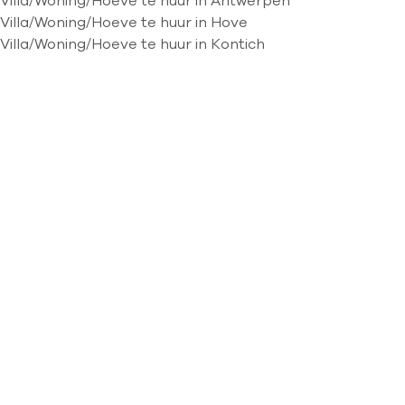
Villa/Woning/Hoeve te huur in Antwerpen
Villa/Woning/Hoeve te huur in Hove
Villa/Woning/Hoeve te huur in Kontich
Kaartweergave
Zoekopdracht
Sorteer op