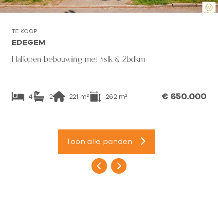
TE KOOP
EDEGEM
Halfopen bebouwing met 4slk & 2bdkm
€ 650.000
4
2
221
m²
262
m²
Toon alle panden