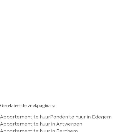
TE HUUR
EDEGEM
Recent luxueus 2 slk appt + terras + P
2
1
85
m²
Gerelateerde zoekpagina's
:
Appartement te huur
Panden te huur in Edegem
Appartement te huur in Antwerpen
Appartement te huur in Berchem