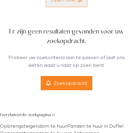
Gemeente
Er zijn geen resultaten gevonden voor uw
Duffel (2570)
Remove
zoekopdracht.
Type
Probeer uw zoekcriteria aan te passen of laat ons
Opbrengsteigendom
weten waar u naar op zoek bent.
Remove
Zoekopdracht
Meer criteria
min
max
Gerelateerde zoekpagina's
:
Opbrengsteigendom te huur
Panden te huur in Duffel