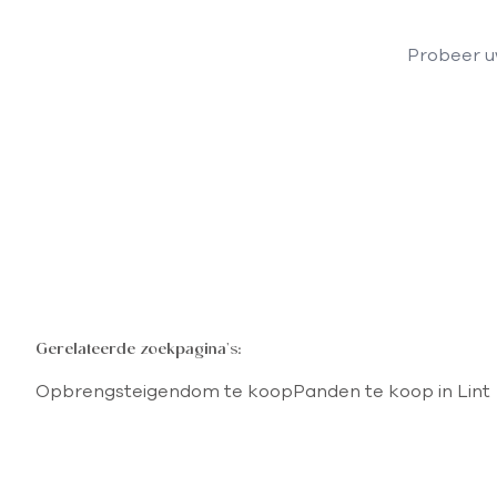
Probeer uw
Gerelateerde zoekpagina's
:
Opbrengsteigendom te koop
Panden te koop in Lint