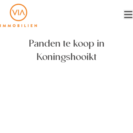
Ga naar hoofdinhoud
Panden te koop in
Koningshooikt
REALISATIE